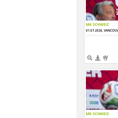
MK SCHWEIZ
01.07.2026, VANCOU
MK SCHWEIZ