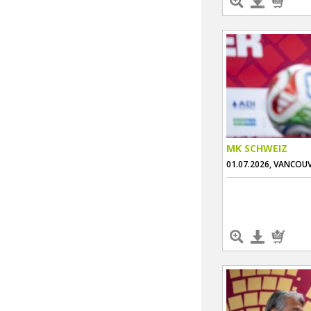
MK SCHWEIZ
01.07.2026, VANCOU