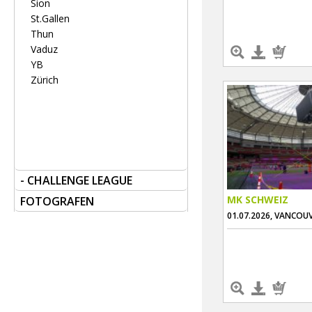
Sion
St.Gallen
Thun
Vaduz
YB
Zürich
- CHALLENGE LEAGUE
MK SCHWEIZ
FOTOGRAFEN
01.07.2026, VANCOU