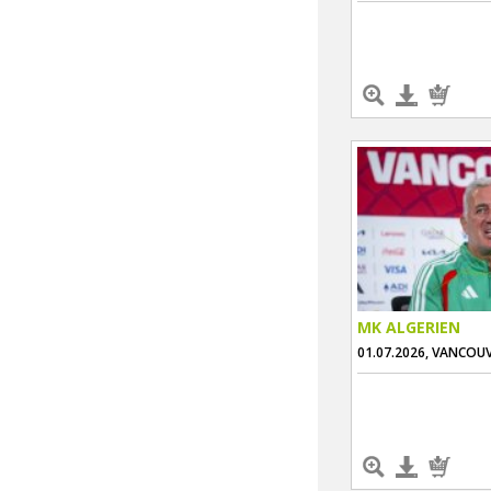
MK ALGERIEN
01.07.2026, VANCOU