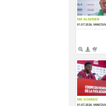
MK ALGERIEN
01.07.2026, VANCOU
MK SCHWEIZ
01.07.2026, VANCOU