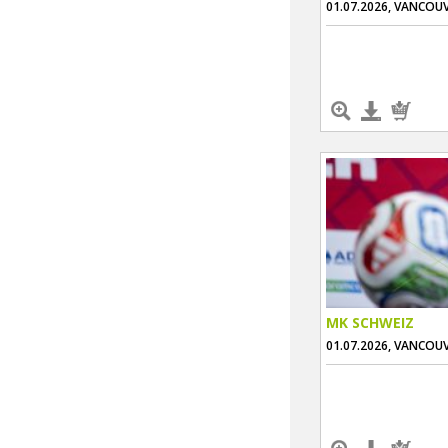
01.07.2026, VANCOU
MK SCHWEIZ
01.07.2026, VANCOU