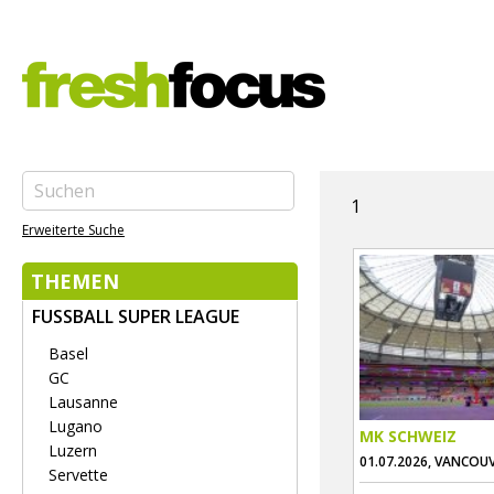
1
Erweiterte Suche
THEMEN
FUSSBALL SUPER LEAGUE
Basel
GC
Lausanne
Lugano
MK SCHWEIZ
Luzern
01.07.2026, VANCOU
Servette