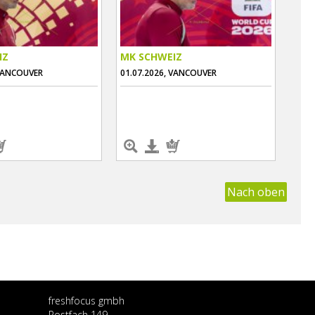
IZ
MK SCHWEIZ
 VANCOUVER
01.07.2026, VANCOUVER
Nach oben
freshfocus gmbh
Postfach 149