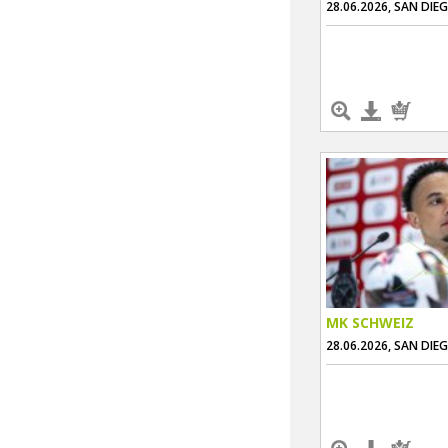
28.06.2026, SAN DIE
MK SCHWEIZ
28.06.2026, SAN DIE