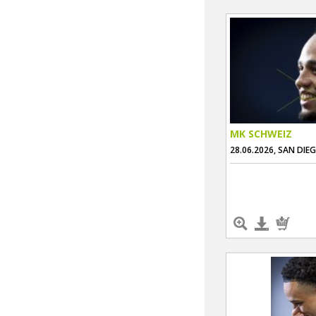
MK SCHWEIZ
28.06.2026, SAN DIE