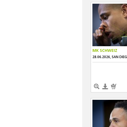
MK SCHWEIZ
28.06.2026, SAN DIE