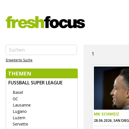
1
Erweiterte Suche
THEMEN
FUSSBALL SUPER LEAGUE
Basel
GC
Lausanne
Lugano
MK SCHWEIZ
Luzern
28.06.2026, SAN DIE
Servette