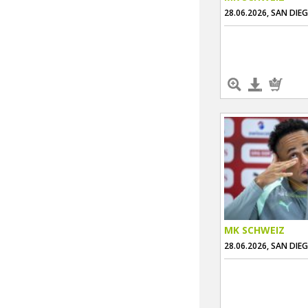
28.06.2026, SAN DIE
MK SCHWEIZ
28.06.2026, SAN DIE