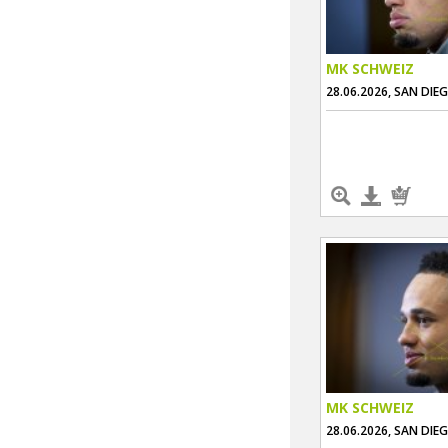
MK SCHWEIZ
28.06.2026, SAN DIE
MK SCHWEIZ
28.06.2026, SAN DIE