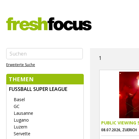
1
Erweiterte Suche
THEMEN
FUSSBALL SUPER LEAGUE
Basel
GC
Lausanne
Lugano
PUBLIC VIEWING
Luzern
08.07.2026, ZUERICH
Servette