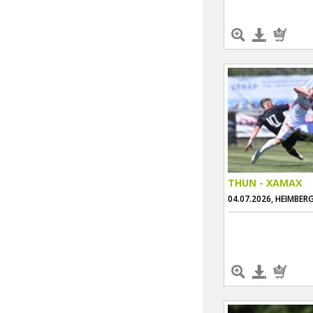
THUN - XAMAX
04.07.2026, HEIMBER