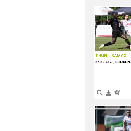
THUN - XAMAX
04.07.2026, HEIMBER