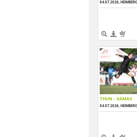
04.07.2026, HEIMBER
THUN - XAMAX
04.07.2026, HEIMBER