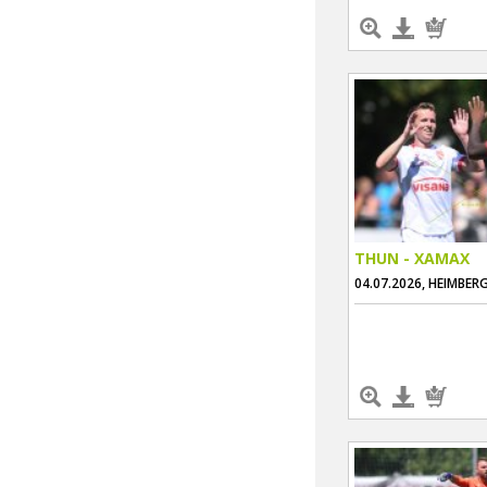
THUN - XAMAX
04.07.2026, HEIMBER