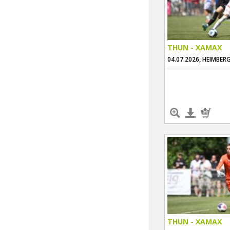
THUN - XAMAX
04.07.2026, HEIMBER
THUN - XAMAX