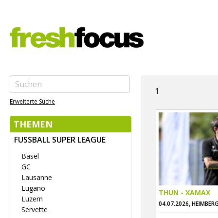
1
Erweiterte Suche
THEMEN
FUSSBALL SUPER LEAGUE
Basel
GC
Lausanne
Lugano
THUN - XAMAX
Luzern
04.07.2026, HEIMBER
Servette