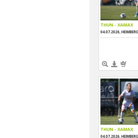
THUN - XAMAX
04.07.2026, HEIMBER
THUN - XAMAX
04.07.2026, HEIMBER