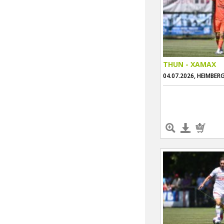
THUN - XAMAX
04.07.2026, HEIMBER