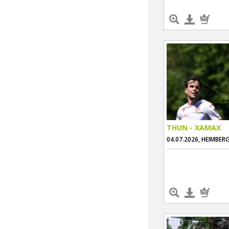
THUN - XAMAX
04.07.2026, HEIMBER