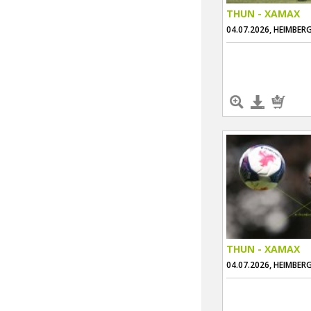
THUN - XAMAX
04.07.2026, HEIMBER
THUN - XAMAX
04.07.2026, HEIMBER