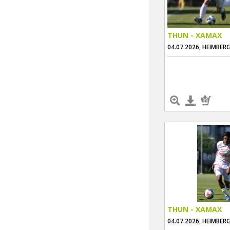
THUN - XAMAX
04.07.2026, HEIMBER
THUN - XAMAX
04.07.2026, HEIMBER