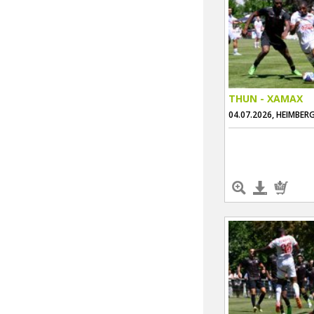
THUN - XAMAX
04.07.2026, HEIMBER