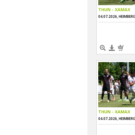
THUN - XAMAX
04.07.2026, HEIMBER
THUN - XAMAX
04.07.2026, HEIMBER