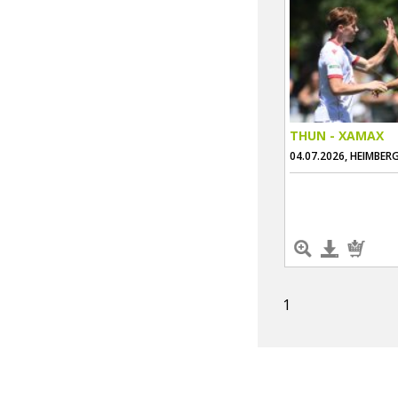
THUN - XAMAX
04.07.2026, HEIMBER
1