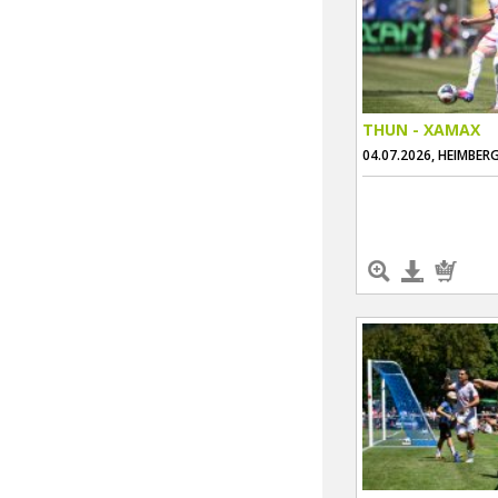
THUN - XAMAX
04.07.2026, HEIMBER