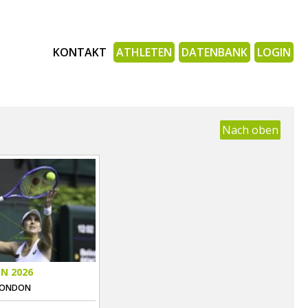
KONTAKT
ATHLETEN
DATENBANK
LOGIN
Nach oben
N 2026
 LONDON