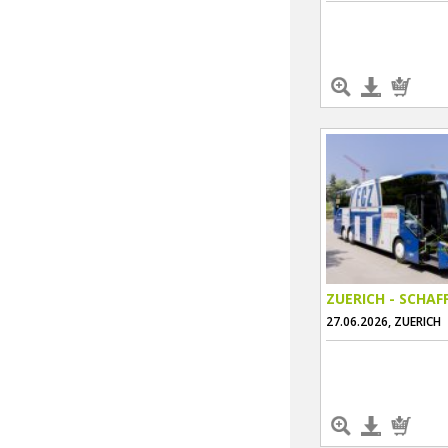
ZUERICH - SCHA
27.06.2026, ZUERICH