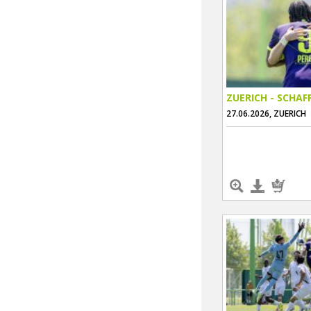
ZUERICH - SCHA
27.06.2026, ZUERICH