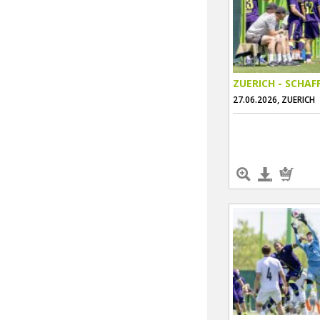
ZUERICH - SCHA
27.06.2026, ZUERICH