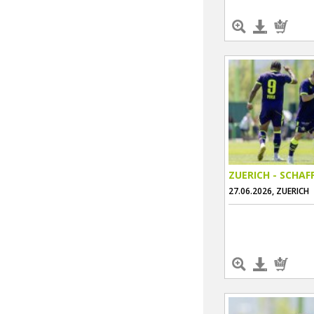
ZUERICH - SCHA
27.06.2026, ZUERICH