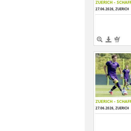
ZUERICH - SCHA
27.06.2026, ZUERICH
ZUERICH - SCHA
27.06.2026, ZUERICH