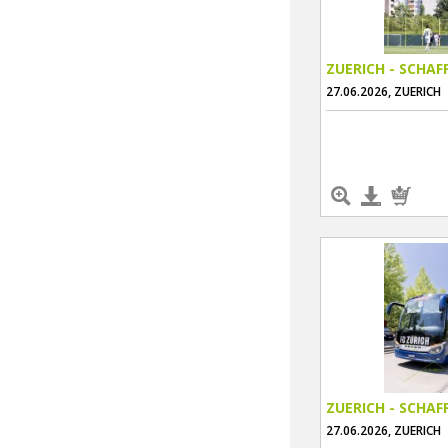
ZUERICH - SCHA
27.06.2026, ZUERICH
ZUERICH - SCHA
27.06.2026, ZUERICH