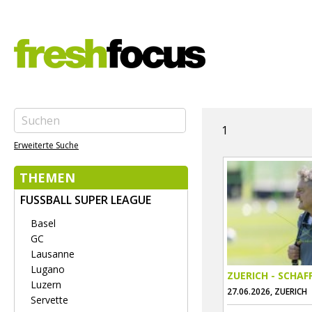
1
Erweiterte Suche
THEMEN
FUSSBALL SUPER LEAGUE
Basel
GC
Lausanne
Lugano
ZUERICH - SCHA
Luzern
27.06.2026, ZUERICH
Servette