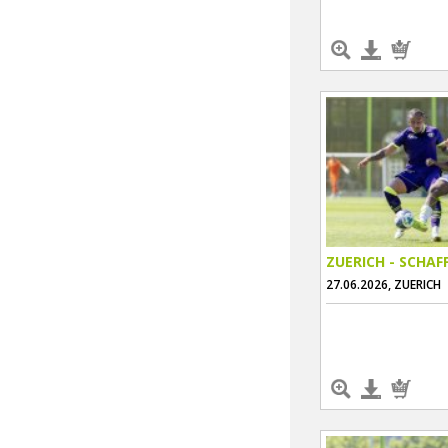
ZUERICH - SCHA
27.06.2026, ZUERICH