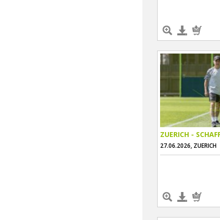
ZUERICH - SCHA
27.06.2026, ZUERICH