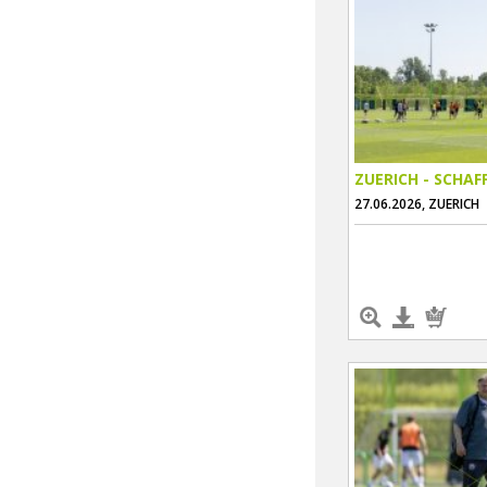
ZUERICH - SCHA
27.06.2026, ZUERICH