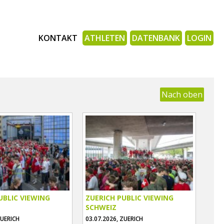
KONTAKT
ATHLETEN
DATENBANK
LOGIN
Nach oben
UBLIC VIEWING
ZUERICH PUBLIC VIEWING
SCHWEIZ
ZUERICH
03.07.2026, ZUERICH