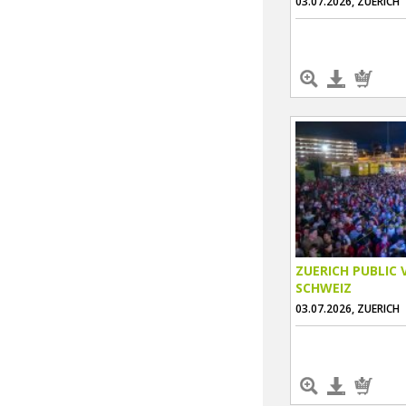
03.07.2026, ZUERICH
ZUERICH PUBLIC 
SCHWEIZ
03.07.2026, ZUERICH