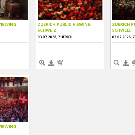
VIEWING
ZUERICH PUBLIC VIEWING
ZUERICH P
SCHWEIZ
SCHWEIZ
03.07.2026, ZUERICH
03.07.2026, 
VIEWING