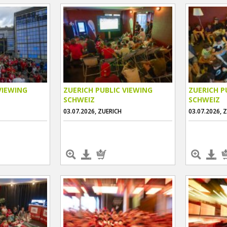
VIEWING
ZUERICH PUBLIC VIEWING
ZUERICH P
SCHWEIZ
SCHWEIZ
03.07.2026, ZUERICH
03.07.2026, 