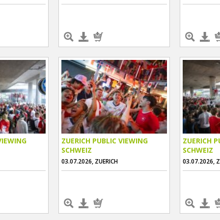
VIEWING
ZUERICH PUBLIC VIEWING
ZUERICH P
SCHWEIZ
SCHWEIZ
03.07.2026, ZUERICH
03.07.2026, 