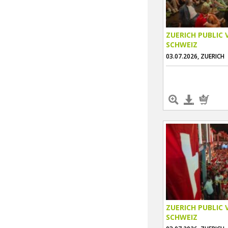
ZUERICH PUBLIC 
SCHWEIZ
03.07.2026, ZUERICH
ZUERICH PUBLIC 
SCHWEIZ