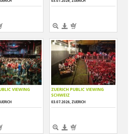
ZUERICH
03.07.2026, ZUERICH
UBLIC VIEWING
ZUERICH PUBLIC VIEWING
SCHWEIZ
ZUERICH
03.07.2026, ZUERICH