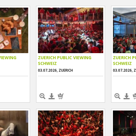
VIEWING
ZUERICH PUBLIC VIEWING
ZUERICH P
SCHWEIZ
SCHWEIZ
03.07.2026, ZUERICH
03.07.2026, 