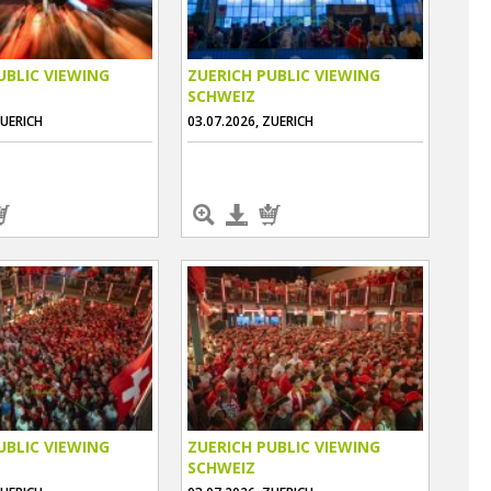
UBLIC VIEWING
ZUERICH PUBLIC VIEWING
SCHWEIZ
ZUERICH
03.07.2026, ZUERICH
UBLIC VIEWING
ZUERICH PUBLIC VIEWING
SCHWEIZ