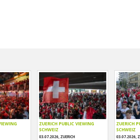
VIEWING
ZUERICH PUBLIC VIEWING
ZUERICH P
SCHWEIZ
SCHWEIZ
03.07.2026, ZUERICH
03.07.2026, 