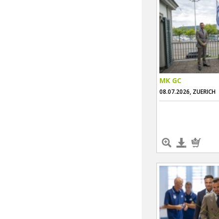
MK GC
08.07.2026, ZUERICH