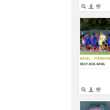
BASEL - YVERDO
08.07.2026, BASEL