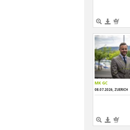
MK GC
08.07.2026, ZUERICH