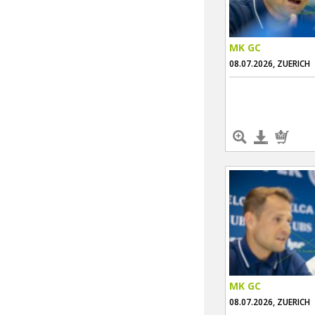
MK GC
08.07.2026, ZUERICH
MK GC
08.07.2026, ZUERICH