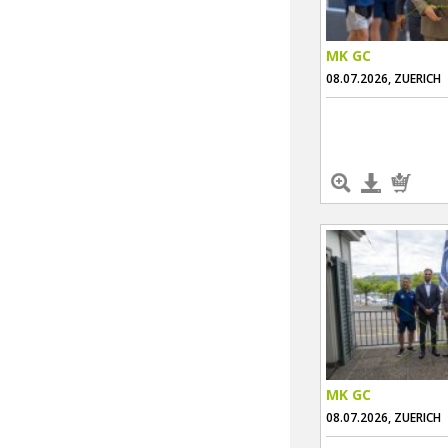
MK GC
08.07.2026, ZUERICH
MK GC
08.07.2026, ZUERICH