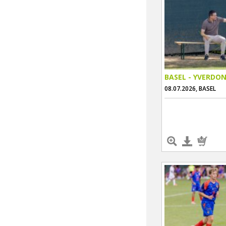
BASEL - YVERDO
08.07.2026, BASEL