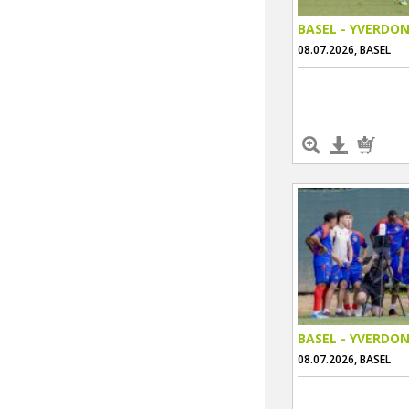
BASEL - YVERDO
08.07.2026, BASEL
BASEL - YVERDO
08.07.2026, BASEL