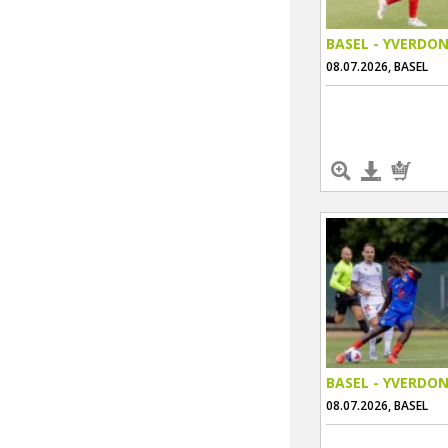
BASEL - YVERDO
08.07.2026, BASEL
BASEL - YVERDO
08.07.2026, BASEL