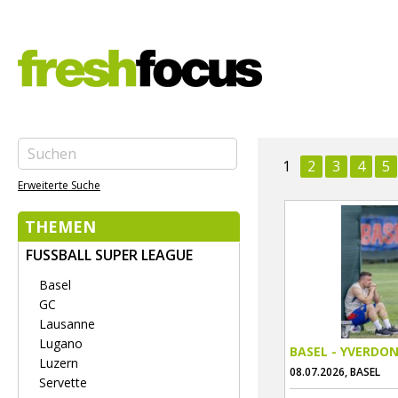
1
2
3
4
5
Erweiterte Suche
THEMEN
FUSSBALL SUPER LEAGUE
Basel
GC
Lausanne
Lugano
BASEL - YVERDO
Luzern
08.07.2026, BASEL
Servette