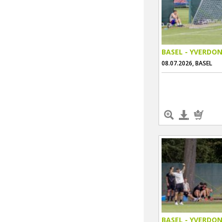
BASEL - YVERDO
08.07.2026, BASEL
BASEL - YVERDO