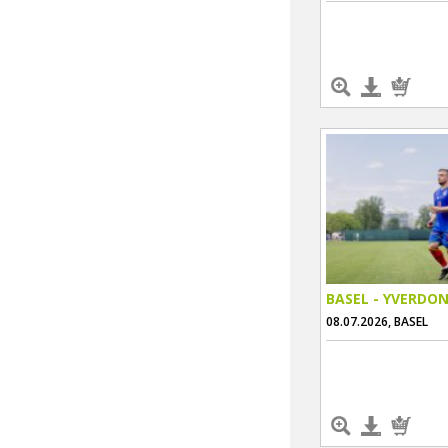
BASEL - YVERDO
08.07.2026, BASEL