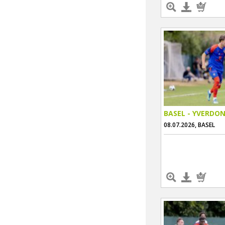
BASEL - YVERDO
08.07.2026, BASEL