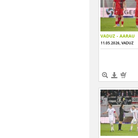
VADUZ - AARAU
11.05.2026, VADUZ