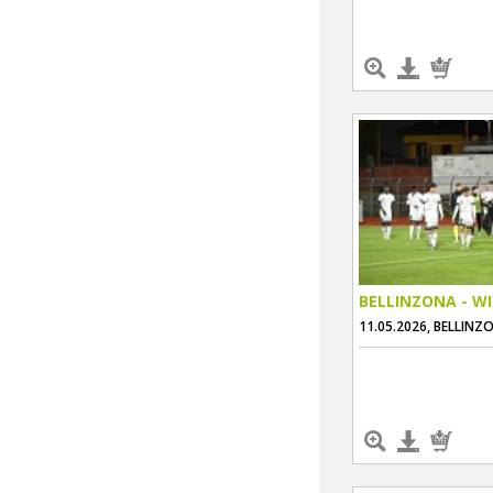
BELLINZONA - WI
11.05.2026, BELLINZ