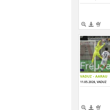
VADUZ - AARAU
11.05.2026, VADUZ