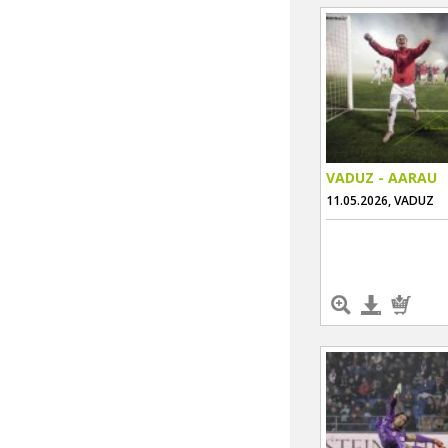
VADUZ - AARAU
11.05.2026, VADUZ