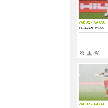
VADUZ - AARAU
11.05.2026, VADUZ
VADUZ - AARAU