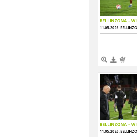
BELLINZONA - WI
11.05.2026, BELLINZ
BELLINZONA - WI
11.05.2026, BELLINZ