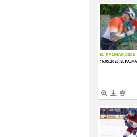
EL PALMAR 2026
16.05.2026, EL PALMA