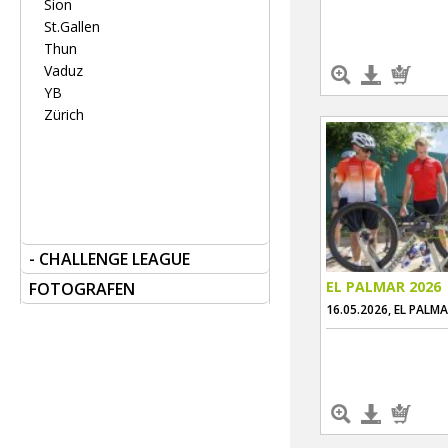
Sion
St.Gallen
Thun
Vaduz
YB
Zürich
- CHALLENGE LEAGUE
EL PALMAR 2026
FOTOGRAFEN
16.05.2026, EL PALMA