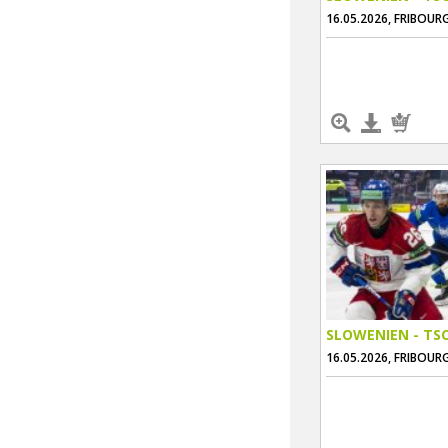
16.05.2026, FRIBOUR
SLOWENIEN - TS
16.05.2026, FRIBOUR