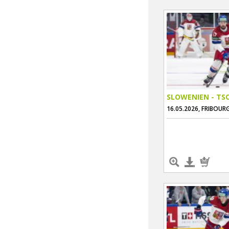
SLOWENIEN - TS
16.05.2026, FRIBOUR