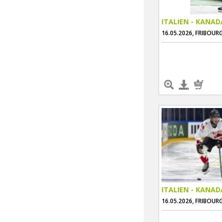
ITALIEN - KANAD
16.05.2026, FRIBOUR
ITALIEN - KANAD
16.05.2026, FRIBOUR