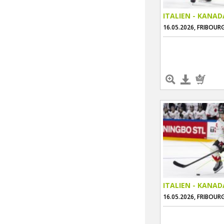
ITALIEN - KANAD
16.05.2026, FRIBOUR
ITALIEN - KANAD
16.05.2026, FRIBOUR