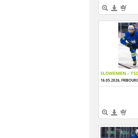
SLOWENIEN - TS
16.05.2026, FRIBOUR