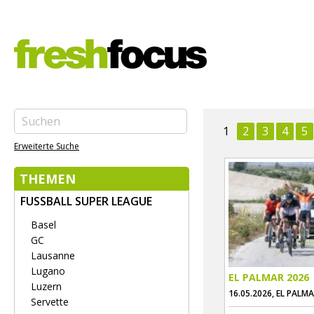
1
2
3
4
5
Erweiterte Suche
THEMEN
FUSSBALL SUPER LEAGUE
Basel
GC
Lausanne
Lugano
EL PALMAR 2026
Luzern
16.05.2026, EL PALMA
Servette