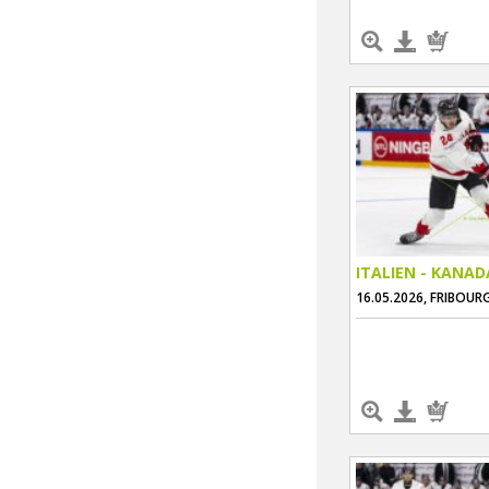
ITALIEN - KANAD
16.05.2026, FRIBOUR