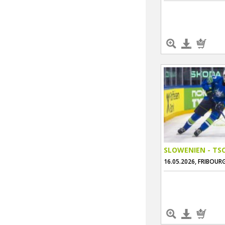
SLOWENIEN - TS
16.05.2026, FRIBOUR