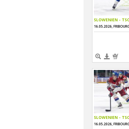
SLOWENIEN - TS
16.05.2026, FRIBOUR
SLOWENIEN - TS
16.05.2026, FRIBOUR