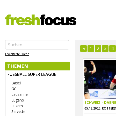
1
2
3
4
Erweiterte Suche
THEMEN
FUSSBALL SUPER LEAGUE
Basel
GC
Lausanne
Lugano
SCHWEIZ - DAEN
Luzern
05.12.2025, ROTTER
Servette