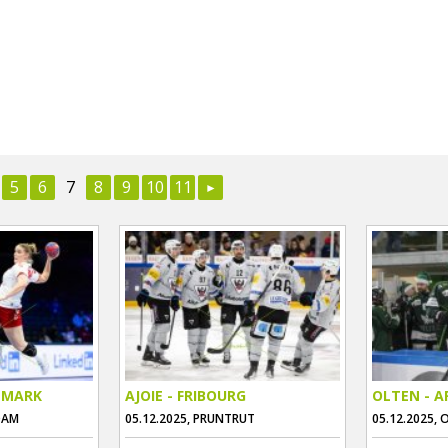
5
6
7
8
9
10
11
EMARK
AJOIE - FRIBOURG
OLTEN - 
DAM
05.12.2025, PRUNTRUT
05.12.2025, 