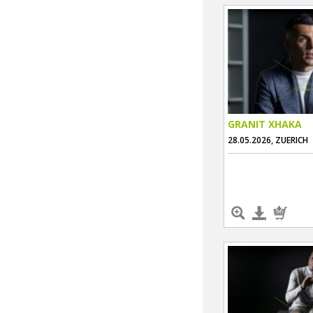
GRANIT XHAKA
28.05.2026, ZUERICH