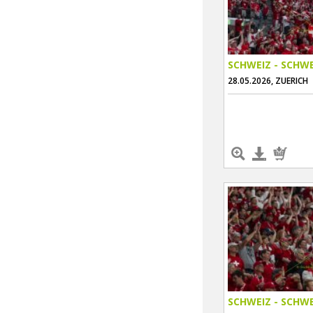
SCHWEIZ - SCHW
28.05.2026, ZUERICH
SCHWEIZ - SCHW