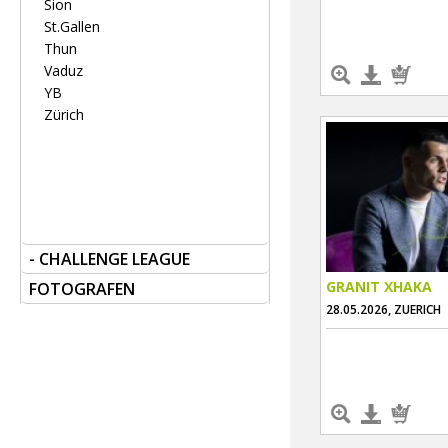
Sion
St.Gallen
Thun
Vaduz
YB
Zürich
- CHALLENGE LEAGUE
GRANIT XHAKA
FOTOGRAFEN
28.05.2026, ZUERICH