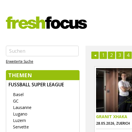
1
2
3
4
Erweiterte Suche
THEMEN
FUSSBALL SUPER LEAGUE
Basel
GC
Lausanne
Lugano
GRANIT XHAKA
Luzern
28.05.2026, ZUERICH
Servette