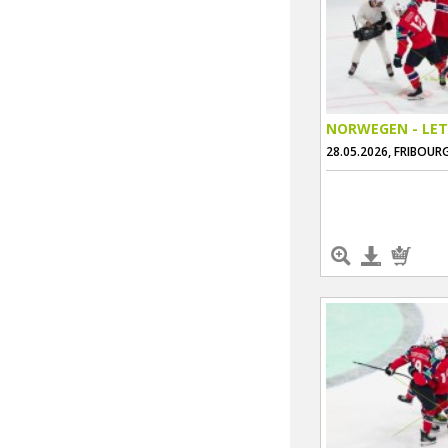
NORWEGEN - LE
28.05.2026, FRIBOUR