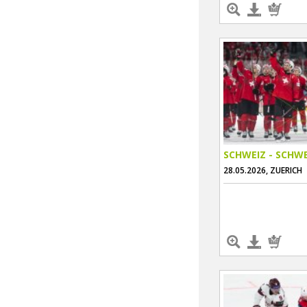
SCHWEIZ - SCHW
28.05.2026, ZUERICH