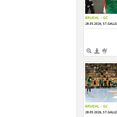
BRUEHL - GC
28.05.2026, ST.GALL
BRUEHL - GC
28.05.2026, ST.GALL