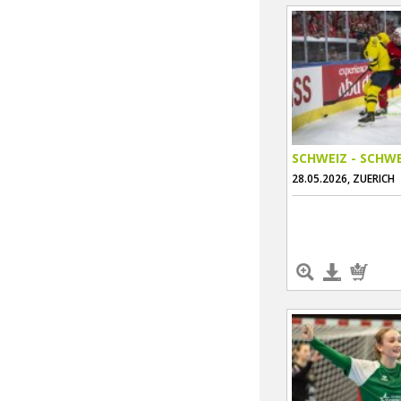
SCHWEIZ - SCHW
28.05.2026, ZUERICH