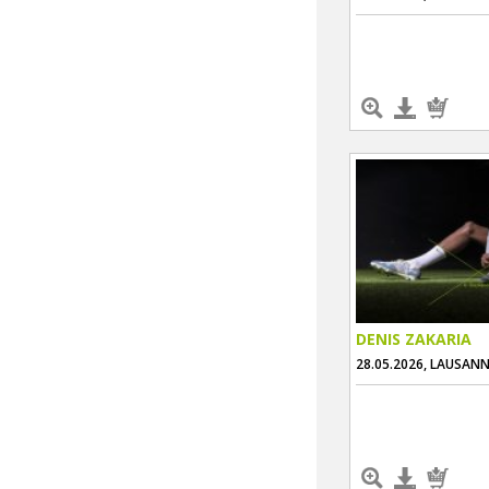
DENIS ZAKARIA
28.05.2026, LAUSAN