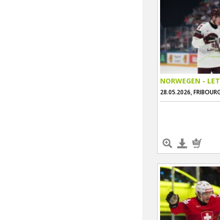
NORWEGEN - LE
28.05.2026, FRIBOUR