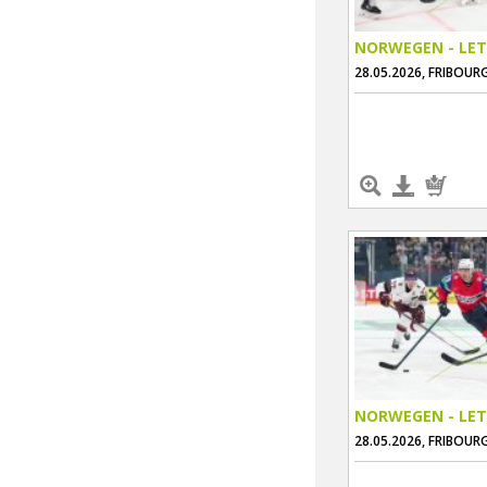
NORWEGEN - LE
28.05.2026, FRIBOUR
NORWEGEN - LE
28.05.2026, FRIBOUR