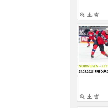
NORWEGEN - LE
28.05.2026, FRIBOUR