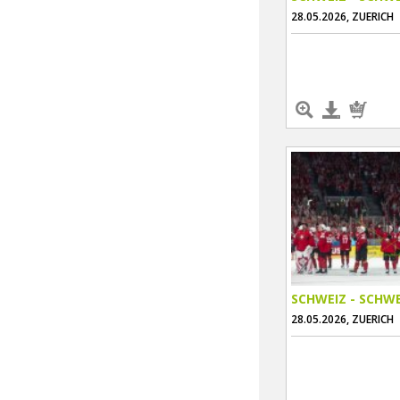
28.05.2026, ZUERICH
SCHWEIZ - SCHW
28.05.2026, ZUERICH