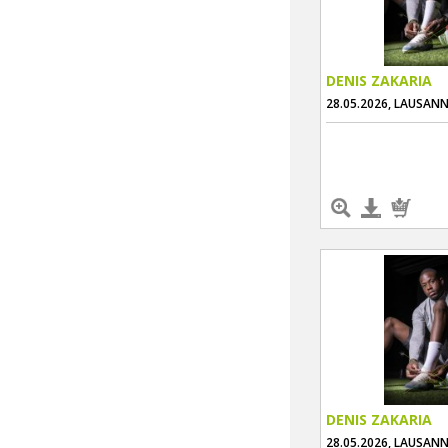
DENIS ZAKARIA
28.05.2026, LAUSAN
DENIS ZAKARIA
28.05.2026, LAUSAN