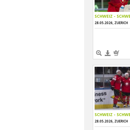
SCHWEIZ - SCHW
28.05.2026, ZUERICH
SCHWEIZ - SCHW
28.05.2026, ZUERICH