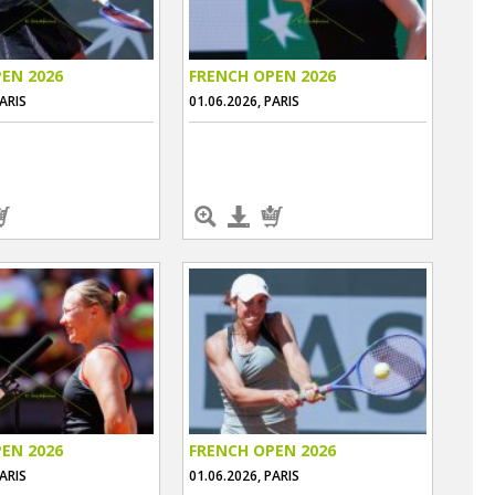
EN 2026
FRENCH OPEN 2026
PARIS
01.06.2026, PARIS
EN 2026
FRENCH OPEN 2026
PARIS
01.06.2026, PARIS