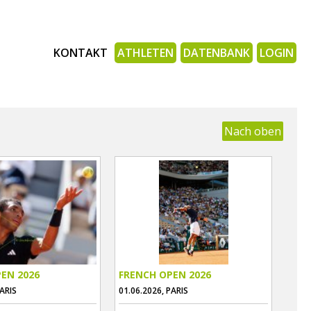
KONTAKT
ATHLETEN
DATENBANK
LOGIN
Nach oben
EN 2026
FRENCH OPEN 2026
PARIS
01.06.2026, PARIS