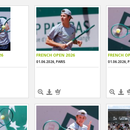
26
FRENCH OPEN 2026
FRENCH OP
01.06.2026, PARIS
01.06.2026, 