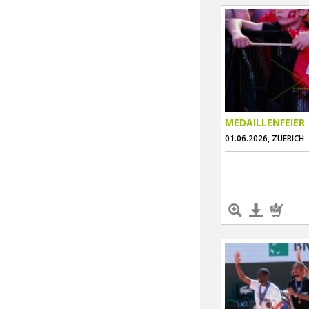
MEDAILLENFEIER
01.06.2026, ZUERICH