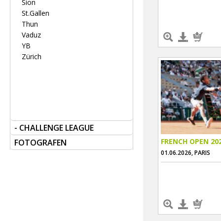
Sion
St.Gallen
Thun
Vaduz
YB
Zürich
- CHALLENGE LEAGUE
FRENCH OPEN 20
FOTOGRAFEN
01.06.2026, PARIS