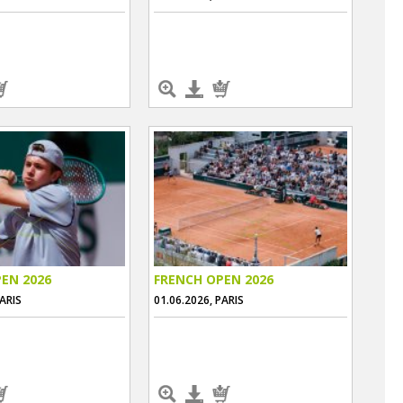
EN 2026
FRENCH OPEN 2026
PARIS
01.06.2026, PARIS