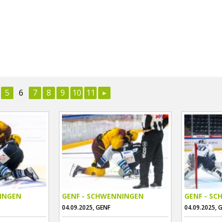
5
6
7
8
9
10
11
INGEN
GENF - SCHWENNINGEN
GENF - S
04.09.2025, GENF
04.09.2025, 