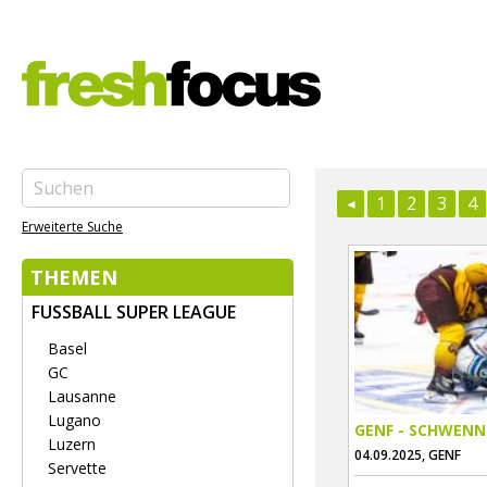
1
2
3
4
Erweiterte Suche
THEMEN
FUSSBALL SUPER LEAGUE
Basel
GC
Lausanne
Lugano
GENF - SCHWENN
Luzern
04.09.2025, GENF
Servette