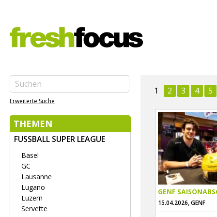
1
2
3
4
5
Erweiterte Suche
THEMEN
FUSSBALL SUPER LEAGUE
Basel
GC
Lausanne
Lugano
GENF SAISONABS
Luzern
15.04.2026, GENF
Servette