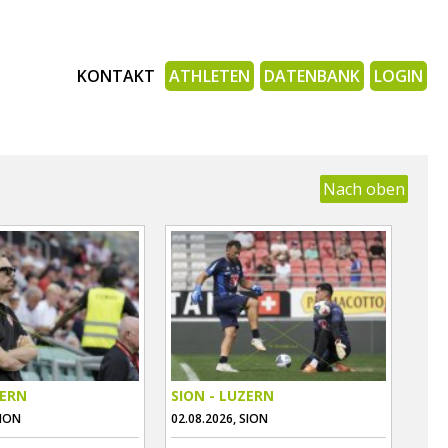
KONTAKT
ATHLETEN
DATENBANK
LOGIN
Nach oben
ZERN
SION - LUZERN
SION
02.08.2026, SION