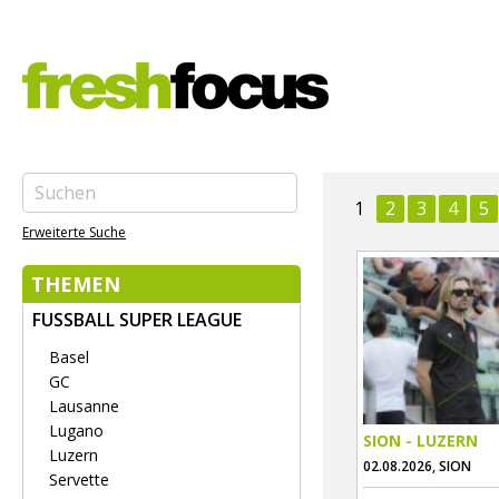
1
2
3
4
5
Erweiterte Suche
THEMEN
FUSSBALL SUPER LEAGUE
Basel
GC
Lausanne
Lugano
SION - LUZERN
Luzern
02.08.2026, SION
Servette