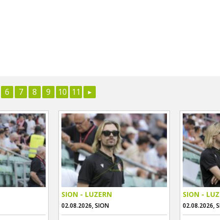
6
7
8
9
10
11
SION - LUZERN
SION - LU
02.08.2026, SION
02.08.2026, 