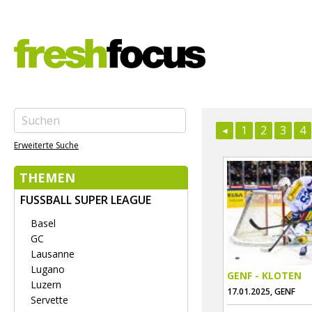
1
2
3
4
Erweiterte Suche
THEMEN
FUSSBALL SUPER LEAGUE
Basel
GC
Lausanne
Lugano
GENF - KLOTEN
Luzern
17.01.2025, GENF
Servette