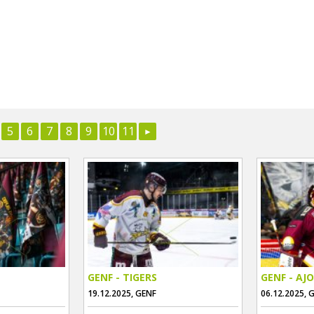
5
6
7
8
9
10
11
GENF - TIGERS
GENF - AJO
19.12.2025, GENF
06.12.2025, 