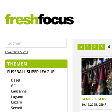
1
2
3
4
Erweiterte Suche
THEMEN
FUSSBALL SUPER LEAGUE
Basel
GC
Lausanne
Lugano
GENF - TIGERS
Luzern
19.12.2025, GENF
Servette