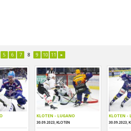
5
6
7
8
9
10
11
NO
KLOTEN - LUGANO
KLOTEN -
30.09.2023, KLOTEN
30.09.2023, 